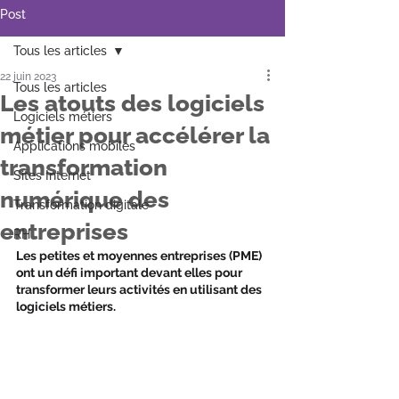
Post
Tous les articles
22 juin 2023
Tous les articles
Les atouts des logiciels
Logiciels métiers
métier pour accélérer la
Applications mobiles
transformation
Sites Internet
numérique des
Transformation digitale
entreprises
RH
‍Les petites et moyennes entreprises (PME) 
ont un défi important devant elles pour 
transformer leurs activités en utilisant des 
logiciels métiers.