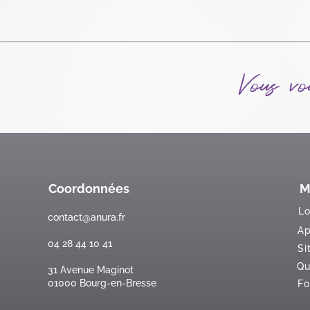
Vous vo
Coordonnées
M
Lo
contact@anura.fr
Ap
04 28 44 10 41
Si
Qu
31 Avenue Maginot
01000 Bourg-en-Bresse
Fo