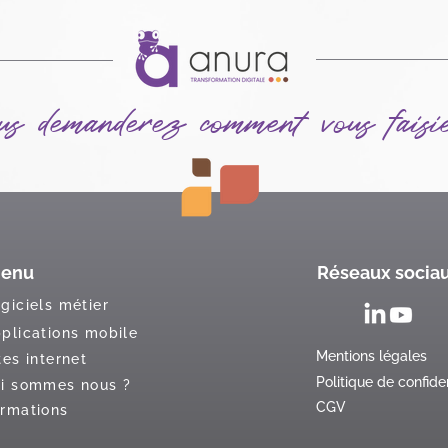
us demanderez comment vous faisi
enu
Réseaux socia
giciels métier
plications mobile
Mentions légales
tes internet
Politique de confiden
i sommes nous ?
CGV
rmations