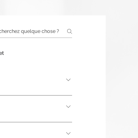
et
iques dans tous les aspects de
nces, d'optimiser ses
à votre entreprise, telles que
de sites Internet et