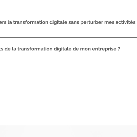
rmet d'augmenter l'efficacité opérationnelle, d'optimiser
nterne et externe, de stimuler l'innovation, d'élargir le m
rs la transformation digitale sans perturber mes activités
progressive et adaptée à votre entreprise. Nous pouvon
la gestion du changement, en minimisant les perturbations 
 de la transformation digitale de mon entreprise ?
igitale.
icateurs de performance clés (KPI) spécifiques à votre 
digitale. Nous analysons les données, évaluons les progrè
ivre les résultats obtenus.