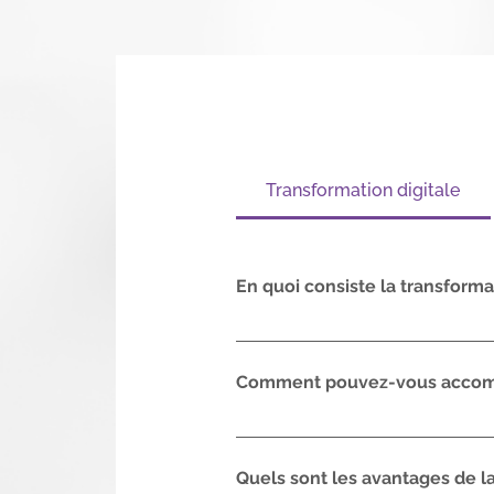
Transformation digitale
En quoi consiste la transforma
La transformation digitale d'
son fonctionnement, de ses pr
Comment pouvez-vous accompa
opérations et de mieux répond
Nous pouvons vous conseiller 
le développement de logiciels 
Quels sont les avantages de la
l'optimisation de vos processu