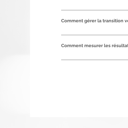
La transformation digitale pe
d'améliorer la communication i
Comment gérer la transition ve
meilleure expérience client.
Nous adoptons une approche 
planification, l'exécution et 
Comment mesurer les résultats
fluide vers la transformation d
Nous mettons en place des ind
l'impact de la transformation 
des rapports réguliers pour su