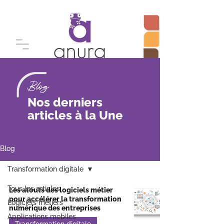
Blog
Nos derniers
articles à la Une
Blog
Transformation digitale
Tous les articles
Les atouts des logiciels métier
pour accélérer la transformation
Logiciels métiers
numérique des entreprises
Applications mobiles