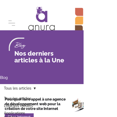
Blog
Nos derniers
articles à la Une
Blog
Tous les articles
Tous les articles
Pourquoi faire appel à une agence
de développement web pour la
Logiciels métiers
création de votre site Internet
Applications