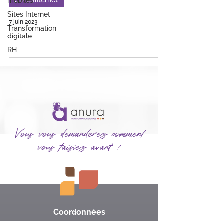
Sites Internet
mobiles
Sites Internet
7 juin 2023
Transformation
digitale
RH
Vous vous demanderez comment
vous faisiez avant !
Coordonnées