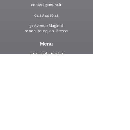
contact@anura.fr
04 28 44 10 41
31 Avenue Maginot
01000 Bourg-en-Bresse
Menu
Logiciels métier
Applications mobile
Sites internet
Qui sommes nous ?
Formations
Réseaux sociaux
Retrouvez-nous