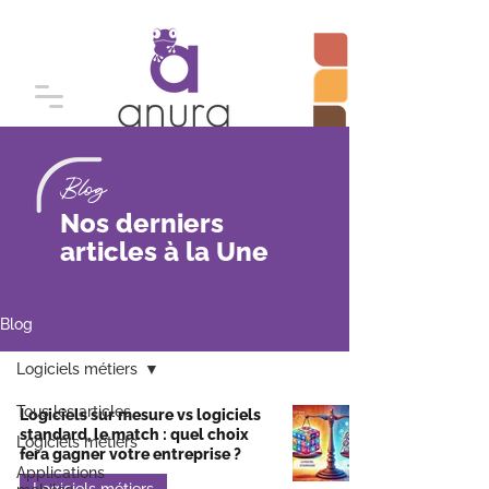
Blog
Nos derniers
articles à la Une
Blog
Logiciels métiers
Tous les articles
Logiciels sur mesure vs logiciels
standard, le match : quel choix
Logiciels métiers
fera gagner votre entreprise ?
Applications